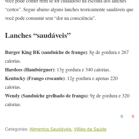
você pode comer bem se for cuidadoso na escolha dos lanches
“certos”. Segue abaixo alguns lanches teoricamente saudáveis que
você pode consumir sem “dor na consciência”.
Lanches “saudáveis”
Burger King BK (sanduíche de frango)
: 8g de gordura e 267
calorias.
Hardees (Hambúrguer)
: 13g gordura e 340 calorias.
Kentucky (Frango crocante)
: 12g gordura e apenas 220
calorias.
Wendy (Sanduíche grelhado de frango)
: 9g de gordura e 320
calorias.
0
0
Categorias:
Alimentos Saudáveis
,
Vilões da Saúde