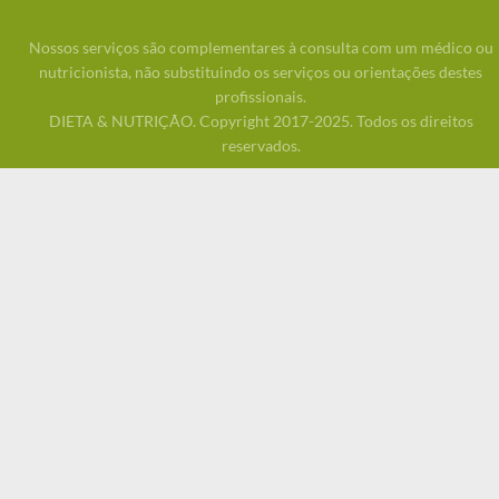
Nossos serviços são complementares à consulta com um médico ou
nutricionista, não substituindo os serviços ou orientações destes
profissionais.
DIETA & NUTRIÇÃO. Copyright 2017-2025. Todos os direitos
reservados.