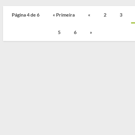
Página 4 de 6
« Primeira
«
2
3
5
6
»