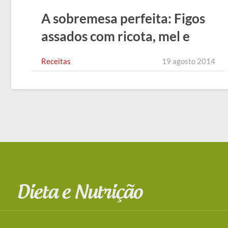
A sobremesa perfeita: Figos
assados com ricota, mel e
laranja
Receitas
19 agosto 2014