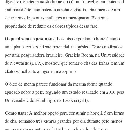
digestivo, eficiente na síndrome do cólon irritável, e tem potencial
anti parasitário, combatendo ameba e giárdia. Finalmente, é um
santo remédio para as mulheres na menopausa. Ele tem a
propriedade de reduzir os calores típicos dessa fase.
O que dizem as pesquisas:
Pesquisas apontam o hortelã como
uma planta com excelente potencial analgésico. Testes realizados
por uma pesquisadora brasileira, Graciela Rocha, na Universidade
de Newcastle (EUA), mostrou que tomar o chá das folhas tem um
efeito semelhante a ingerir uma aspirina.
O óleo de menta parece funcionar da mesma forma quando
aplicado sobre a pele, segundo um estudo realizado em 2006 pela
Universidade de Edinburgo, na Escócia (GB).
Como usar:
A melhor opção para consumir o hortelã é em forma
de chá, tomando três xícaras grandes por dia durante pelo menos
um mês para garantir os efeitos broncodilatador, digestivo,